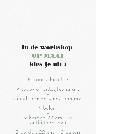
In de workshop
OP MAAT
kies je uit :
6 tapasschaaltjes
-
4 soep- of ontbijtkommen
-
3 in elkaar passende kommen
-
4 bekers
-
2 borden 22 cm + 2
ontbijtkommen
-
2 borden 22 cm + 2 bekers