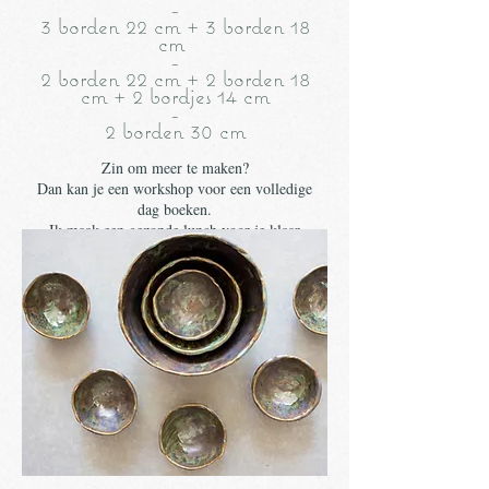
-
3 borden 22 cm + 3 borden 18
cm
-
2 borden 22 cm + 2 borden 18
cm + 2 bordjes 14 cm
-
2 borden 30 cm
Zin om meer te maken?
Dan kan je een workshop voor een volledige
dag boeken.
Ik maak een gezonde lunch voor je klaar
(min 3 pers.)