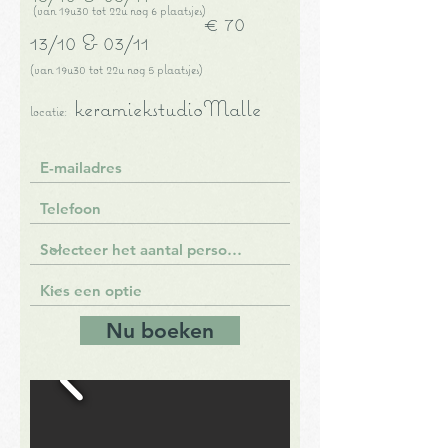
(v
an
19u30 tot 22u nog
6 pl
a
atsj
es)
€ 70
13/10 & 03/11
(van 19u30 tot 22u n
og 5
plaatsjes)
keramiekstudioM
alle
locatie:
Nu boeken